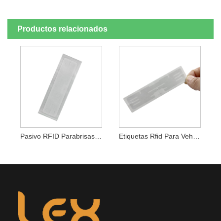
Productos relacionados
Pasivo RFID Parabrisas Etiqueta Vehículo Coche Peaje Seguimiento Rfid Pegatina
Etiquetas Rfid Para Vehículos Etiqueta Para Parabrisas De Coche Etiqueta Inteligente Para Parabrisas De Pantalla De Barco