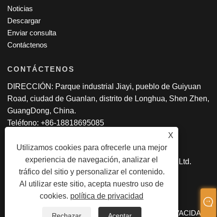
Noticias
Descargar
Enviar consulta
Contáctenos
CONTÁCTENOS
DIRECCIÓN: Parque industrial Jiayi, pueblo de Guiyuan
Road, ciudad de Guanlan, distrito de Longhua, Shen Zhen,
GuangDong, China.
Teléfono: +86-18818695085
Correo electrónico:
manager@lexsmartcard.com
X
Utilizamos cookies para ofrecerle una mejor
experiencia de navegación, analizar el
Copyright © 2022 Shenzhen Lex Smart Co., Ltd.
tráfico del sitio y personalizar el contenido.
Reservados todos los derechos.
Al utilizar este sitio, acepta nuestro uso de
cookies.
política de privacidad
LINKS
SITEMAP
RSS
XML
POLÍTICA DE PRIVACIDAD
Rechazar
Aceptar