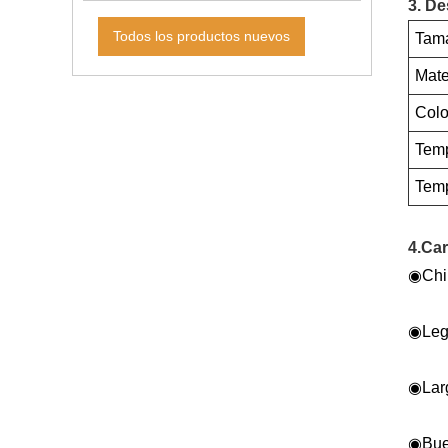
3. De
Todos los productos nuevos
Tama
Mate
Colo
Temp
Temp
4.Car
◉
Chi
◉
Leg
◉
Lar
◉
Bue