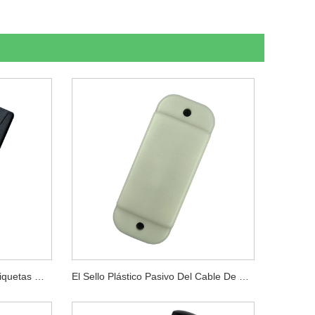
UHF ABS Smart Asset Rfid Etiquetas Gestión De Almacenes Etiquetas RFID
El Sello Plástico Pasivo Del Cable De La Frecuencia Ultraelevada Etiqueta La Etiqueta De La Etiqueta De La Atadura De Cables De Rfid