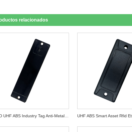
oductos relacionados
RFID UHF ABS Industry Tag Anti-Metal PCB Shelf Etiquetas Electrónicas Rfid