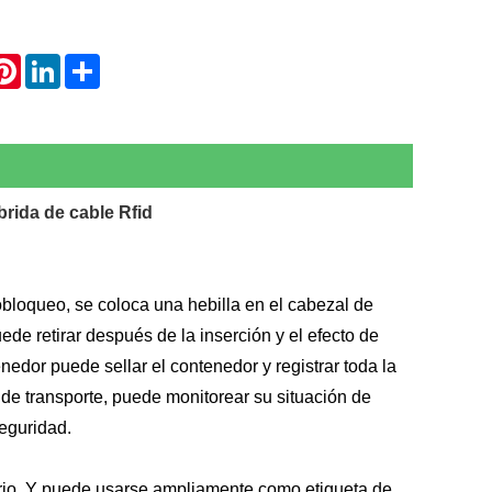
hatsApp
Pinterest
LinkedIn
Share
brida de cable Rfid
tobloqueo, se coloca una hebilla en el cabezal de
ede retirar después de la inserción y el efecto de
dor puede sellar el contenedor y registrar toda la
de transporte, puede monitorear su situación de
seguridad.
ntario. Y puede usarse ampliamente como etiqueta de