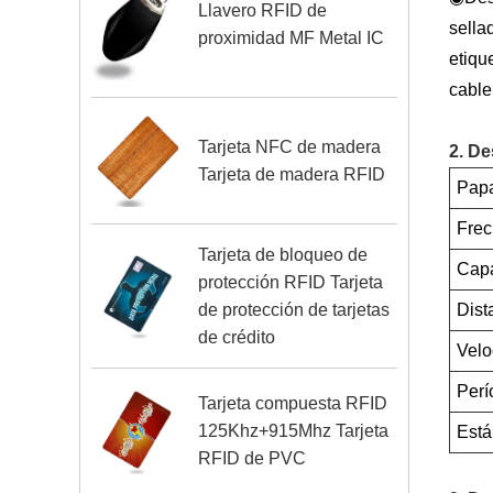
Llavero RFID de
sellad
proximidad MF Metal IC
etique
cable 
Tarjeta NFC de madera
2. De
Tarjeta de madera RFID
Papa
Frec
Tarjeta de bloqueo de
Capa
protección RFID Tarjeta
de protección de tarjetas
Dist
de crédito
Velo
Perí
Tarjeta compuesta RFID
125Khz+915Mhz Tarjeta
Está
RFID de PVC