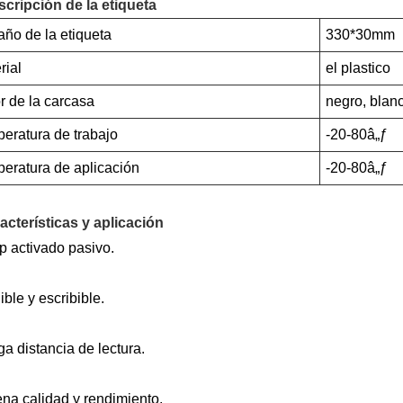
scripción de la etiqueta
ño de la etiqueta
330*30mm
rial
el plastico
r de la carcasa
negro, blanc
eratura de trabajo
-20-80â„ƒ
eratura de aplicación
-20-80â„ƒ
acterísticas y aplicación
p activado pasivo.
ible y escribible.
ga distancia de lectura.
na calidad y rendimiento.