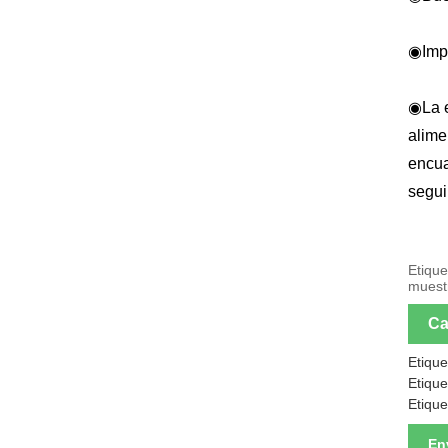
◉
Imp
◉
La 
alime
encua
segui
Etique
muestr
Ca
Etiqu
Etique
Etiqu
En