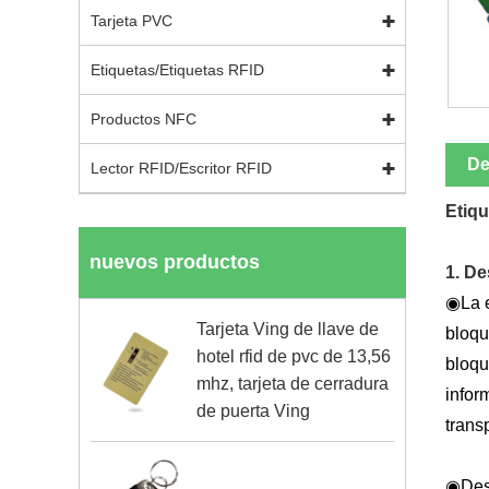
Tarjeta PVC
Etiquetas/Etiquetas RFID
Productos NFC
De
Lector RFID/Escritor RFID
Etiqu
nuevos productos
1. De
◉
La 
Tarjeta Ving de llave de
bloqu
hotel rfid de pvc de 13,56
bloqu
mhz, tarjeta de cerradura
infor
de puerta Ving
trans
◉
Des